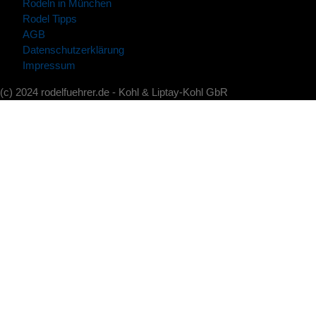
Rodeln in München
Rodel Tipps
AGB
Datenschutzerklärung
Impressum
(c) 2024 rodelfuehrer.de - Kohl & Liptay-Kohl GbR