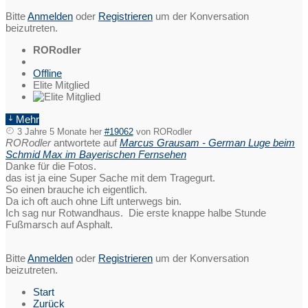
Bitte
Anmelden
oder
Registrieren
um der Konversation
beizutreten.
RORodler
Offline
Elite Mitglied
Mehr
3 Jahre 5 Monate her
#19062
von
RORodler
RORodler
antwortete auf
Marcus Grausam - German Luge beim
Schmid Max im Bayerischen Fernsehen
Danke für die Fotos.
das ist ja eine Super Sache mit dem Tragegurt.
So einen brauche ich eigentlich.
Da ich oft auch ohne Lift unterwegs bin.
Ich sag nur Rotwandhaus. Die erste knappe halbe Stunde
Fußmarsch auf Asphalt.
Bitte
Anmelden
oder
Registrieren
um der Konversation
beizutreten.
Start
Zurück