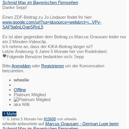
Schmid Max im Bayerischen Fernsehen
Danke Sepp!
Einen ZDF-Beitrag zu Jo Lindauer findet Ihr hier:
www.google.com/url?sa=t&source=web&rct=j...VPv-
SAF9a6nLQqpSRnL5
Es ist aber gegenüber dem Beitrag zu Marcus Grausam leider nur
ein 2 Minuten-Videoclip.
Ich nehme an, dass der KIKA-Beitrag länger ist?
Letzte Änderung: 6 Jahre 5 Monate her von
Rodelrobert
.
Folgende Benutzer bedankten sich:
Sepp
Bitte
Anmelden
oder
Registrieren
um der Konversation
beizutreten.
wheelie
Offline
Platinum Mitglied
aka Willi
Mehr
6 Jahre 5 Monate her
#15600
von
wheelie
wheelie
antwortete auf
Marcus Grausam - German Luge beim
Schmid Max im Bayerischen Fernsehen