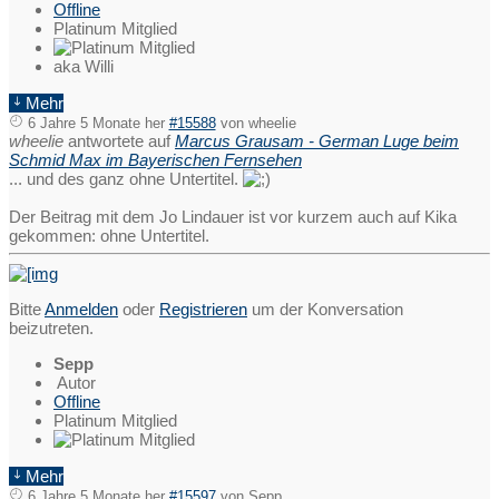
Offline
Platinum Mitglied
aka Willi
Mehr
6 Jahre 5 Monate her
#15588
von
wheelie
wheelie
antwortete auf
Marcus Grausam - German Luge beim
Schmid Max im Bayerischen Fernsehen
... und des ganz ohne Untertitel.
Der Beitrag mit dem Jo Lindauer ist vor kurzem auch auf Kika
gekommen: ohne Untertitel.
Bitte
Anmelden
oder
Registrieren
um der Konversation
beizutreten.
Sepp
Autor
Offline
Platinum Mitglied
Mehr
6 Jahre 5 Monate her
#15597
von
Sepp