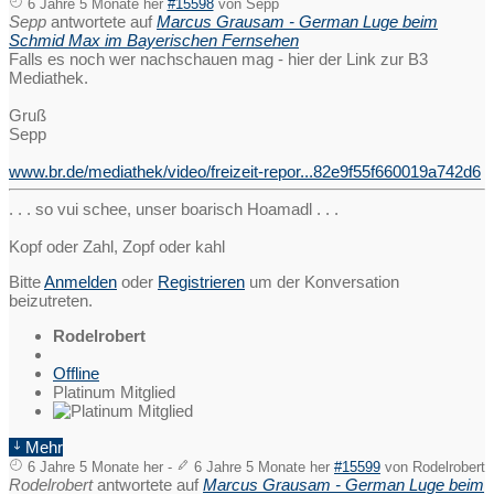
6 Jahre 5 Monate her
#15598
von
Sepp
Sepp
antwortete auf
Marcus Grausam - German Luge beim
Schmid Max im Bayerischen Fernsehen
Falls es noch wer nachschauen mag - hier der Link zur B3
Mediathek.
Gruß
Sepp
www.br.de/mediathek/video/freizeit-repor...82e9f55f660019a742d6
. . . so vui schee, unser boarisch Hoamadl . . .
Kopf oder Zahl, Zopf oder kahl
Bitte
Anmelden
oder
Registrieren
um der Konversation
beizutreten.
Rodelrobert
Offline
Platinum Mitglied
Mehr
6 Jahre 5 Monate her
-
6 Jahre 5 Monate her
#15599
von
Rodelrobert
Rodelrobert
antwortete auf
Marcus Grausam - German Luge beim