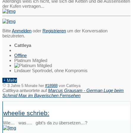
Allerdings weiß ich nicht, wie sich die Ketten und die Aussenseiten
der Kufen vertragen...
Bitte
Anmelden
oder
Registrieren
um der Konversation
beizutreten.
Cattleya
Offline
Platinum Mitglied
Lindauer Sportrodel, ohne Kompromis
Mehr
3 Jahre 5 Monate her
#18988
von
Cattleya
Cattleya
antwortete auf
Marcus Grausam - German Luge beim
Schmid Max im Bayerischen Fernsehen
wheelie schrieb:
Wie… was…. gibt’s da zu übersetzen…?