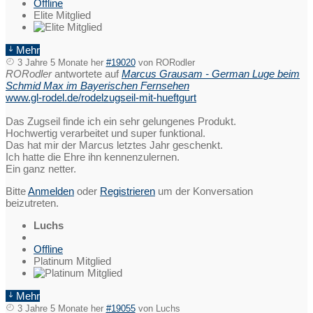
Offline
Elite Mitglied
Mehr
3 Jahre 5 Monate her
#19020
von
RORodler
RORodler
antwortete auf
Marcus Grausam - German Luge beim
Schmid Max im Bayerischen Fernsehen
www.gl-rodel.de/rodelzugseil-mit-hueftgurt
Das Zugseil finde ich ein sehr gelungenes Produkt.
Hochwertig verarbeitet und super funktional.
Das hat mir der Marcus letztes Jahr geschenkt.
Ich hatte die Ehre ihn kennenzulernen.
Ein ganz netter.
Bitte
Anmelden
oder
Registrieren
um der Konversation
beizutreten.
Luchs
Offline
Platinum Mitglied
Mehr
3 Jahre 5 Monate her
#19055
von
Luchs