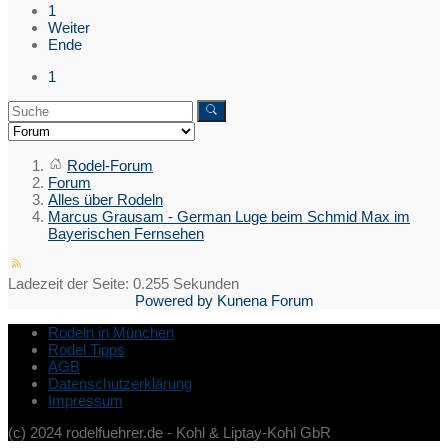
1
Weiter
Ende
1
Rodel-Forum
Forum
Alles über Rodeln
Marcus Grausam - German Luge beim Schmid Max im
Bayerischen Fernsehen
Ladezeit der Seite: 0.255 Sekunden
Powered by
Kunena Forum
Rodeln in München
Rodel Tipps
AGB
Datenschutzerklärung
Impressum
(c) 2024 rodelfuehrer.de - Kohl & Liptay-Kohl GbR