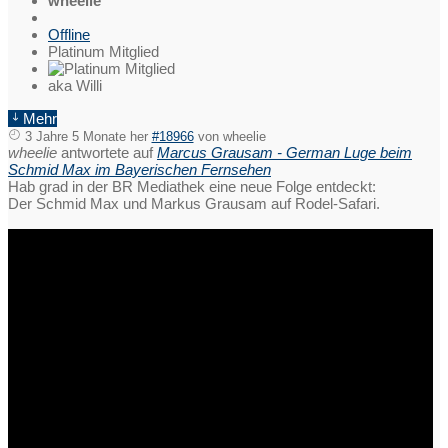
wheelie
Offline
Platinum Mitglied
aka Willi
Mehr
3 Jahre 5 Monate her
#18966
von
wheelie
wheelie
antwortete auf
Marcus Grausam - German Luge beim
Schmid Max im Bayerischen Fernsehen
Hab grad in der BR Mediathek eine neue Folge entdeckt:
Der Schmid Max und Markus Grausam auf Rodel-Safari.