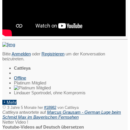
Bitte
Anmelden
oder
Registrieren
um der Konversation
beizutreten.
Cattleya
Offline
Platinum Mitglied
Lindauer Sportrodel, ohne Kompromis
Mehr
3 Jahre 5 Monate her
#18982
von
Cattleya
Cattleya
antwortete auf
Marcus Grausam - German Luge beim
Schmid Max im Bayerischen Fernsehen
Netter Video !
Youtube
-
Videos
auf Deutsch
übersetzen