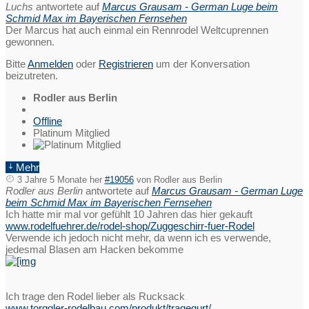
Luchs
antwortete auf
Marcus Grausam - German Luge beim
Schmid Max im Bayerischen Fernsehen
Der Marcus hat auch einmal ein Rennrodel Weltcuprennen
gewonnen.
Bitte
Anmelden
oder
Registrieren
um der Konversation
beizutreten.
Rodler aus Berlin
Offline
Platinum Mitglied
Mehr
3 Jahre 5 Monate her
#19056
von
Rodler aus Berlin
Rodler aus Berlin
antwortete auf
Marcus Grausam - German Luge
beim Schmid Max im Bayerischen Fernsehen
Ich hatte mir mal vor gefühlt 10 Jahren das hier gekauft
www.rodelfuehrer.de/rodel-shop/Zuggeschirr-fuer-Rodel
Verwende ich jedoch nicht mehr, da wenn ich es verwende,
jedesmal Blasen am Hacken bekomme
Ich trage den Rodel lieber als Rucksack
www.torggler-rodelbau.com/produkt/tragegurt/