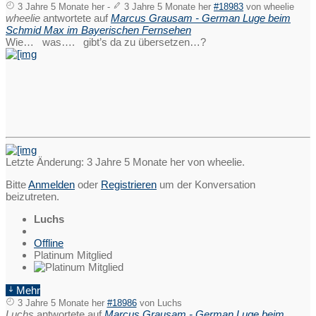
3 Jahre 5 Monate her
-
3 Jahre 5 Monate her
#18983
von
wheelie
wheelie
antwortete auf
Marcus Grausam - German Luge beim
Schmid Max im Bayerischen Fernsehen
Wie… was…. gibt’s da zu übersetzen…?
Letzte Änderung: 3 Jahre 5 Monate her von
wheelie
.
Bitte
Anmelden
oder
Registrieren
um der Konversation
beizutreten.
Luchs
Offline
Platinum Mitglied
Mehr
3 Jahre 5 Monate her
#18986
von
Luchs
Luchs
antwortete auf
Marcus Grausam - German Luge beim