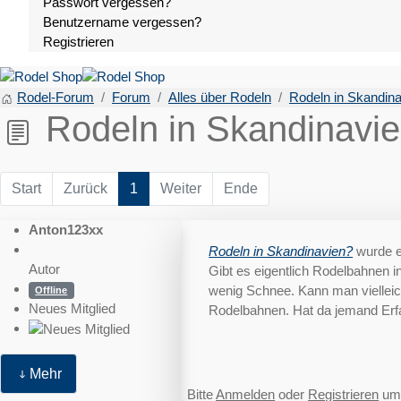
Passwort vergessen?
Benutzername vergessen?
Registrieren
Rodel-Forum
Forum
Alles über Rodeln
Rodeln in Skandin
Rodeln in Skandinavi
Start
Zurück
1
Weiter
Ende
Anton123xx
Rodeln in Skandinavien?
wurde e
Autor
Gibt es eigentlich Rodelbahnen in
wenig Schnee. Kann man vielleic
Offline
Neues Mitglied
Rodelbahnen. Hat da jemand Er
Mehr
Bitte
Anmelden
oder
Registrieren
um 