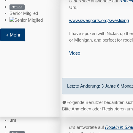
UtahRodel
antwortete auf
Rodeln
Urs,
Offline
Senior Mitglied
www.swesports.org/swesliding
I have spoken with Niclas up ther
Mehr
or Michigan, and perfect for rodel
Video
Letzte Änderung: 3 Jahre 6 Mona
Folgende Benutzer bedankten sic
Bitte
Anmelden
oder
Registrieren
um 
urs
urs
antwortete auf
Rodeln in Ska