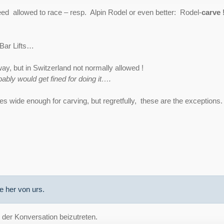
eed allowed to race – resp. Alpin Rodel or even better: Rodel-
carve 
Bar Lifts…
ay, but in Switzerland not normally allowed !
bably would get fined for doing it….
 wide enough for carving, but regretfully, these are the exceptions.
te her von
urs
.
der Konversation beizutreten.