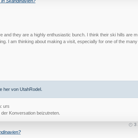
 in Skandinavien?
e and they are a highly enthusiastic bunch. I think their ski hills are
ing. I am thinking about making a visit, especially for one of the many
te her von
UtahRodel
.
h:
urs
der Konversation beizutreten.
3
ndinavien?