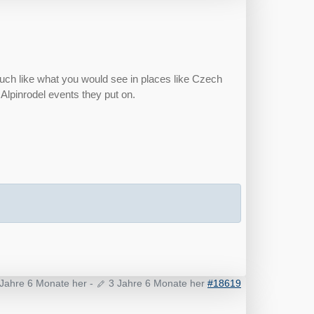
 much like what you would see in places like Czech
 Alpinrodel events they put on.
 Jahre 6 Monate her
-
3 Jahre 6 Monate her
#18619