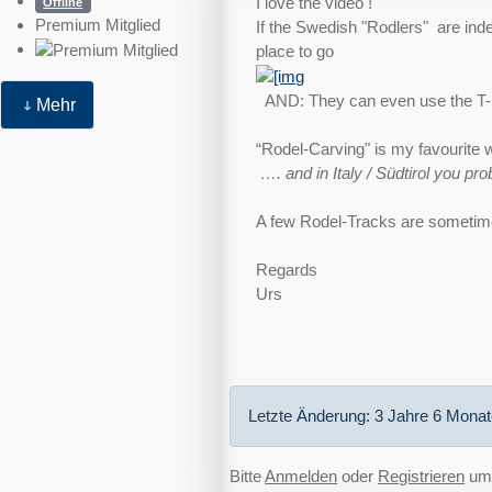
I love the video !
Offline
Premium Mitglied
If the Swedish "Rodlers" are ind
place to go
AND: They can even use the T-
Mehr
“Rodel-Carving" is my favourite w
…. and in Italy / Südtirol you pro
A few Rodel-Tracks are sometimes
Regards
Urs
Letzte Änderung: 3 Jahre 6 Mona
Bitte
Anmelden
oder
Registrieren
um 