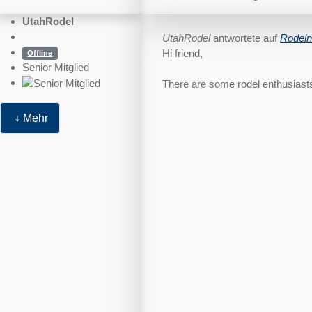
UtahRodel
UtahRodel
antwortete auf
Rodeln
Hi friend,
Offline
Senior Mitglied
There are some rodel enthusiasts u
Mehr