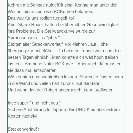
Kehren mit Schnee aufgefüllt sind. Konnte man unter der
Woche diese auch wie BCKurven befahren.
Das war für uns rodler: fun geil toll
Aber Starre Rodel hatten bei überhöhter Geschwindigkeit
ihre Probleme. Die Steilwandkurve wurde zur
Sprungschanze ins "juhee" .
Sexten alter Streckenverlauf vor 4jahren , auf Höhe
übergang zur mittelAlm .. Da bei dem Tunnel war es in den
besten Tagen ähnlich . Man konnte sich weit hoch treiben
lassen . 6m hohe Natur BCKurve . Aber auch da mussten
sie dass mal entschärfen.
Wir konnten uns hochtreiben lassen. Starrodler flogen hoch
in die Wand und vielen hart zuruck auf die Bahn .
Und wenn dan der Robert angerauscht kam...#pflaster
Idee super ( und nicht neu )
Sichere Ausführung für Sportrodler UND Kind aber extrem
Kostenintensiv!
Steckenverlauf :