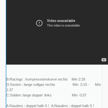
B:Racings : kompressionskurve rechts Min 2:18
D:Sexten : lange vollgas rechts Min 2:15 - Min
1:37
C:Sölden: lange doppel links Min 0:37
A:Nauders : doppel halb S ! A:Nauders : doppel halb S !