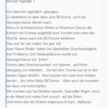
Wieviel %gefälle ?
Von Idee her eigentlich gelungen.
Zu bedenken ist aber dass eine BCKurve auch als
Sprungschanze dienen kann.
Wenn in Schneereichen Winter in Rinerhorn Davos die
Kehren mit Schnee aufgefüllt sind. Konnte man unter der
Woche diese auch wie BCKurven befahren.
Das war für uns rodler: fun geil toll
Aber Starre Rodel hatten bei überhöhter Geschwindigkeit
ihre Probleme. Die Steilwandkurve wurde zur
Sprungschanze ins "juhee" .
Sexten alter Streckenverlauf vor 4jahren , auf Höhe
übergang zur mittelAlm .. Da bei dem Tunnel war es in den
besten Tagen ähnlich . Man konnte sich weit hoch treiben
lassen . 6m hohe Natur BCKurve . Aber auch da mussten
sie dass mal entschärfen.
Wir konnten uns hochtreiben lassen. Starrodler flogen hoch
in die Wand und vielen hart zuruck auf die Bahn .
Und wenn dan der Robert angerauscht kam...#pflaster