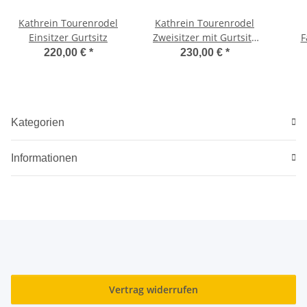
Kathrein Tourenrodel
Kathrein Tourenrodel
Einsitzer Gurtsitz
Zweisitzer mit Gurtsitz
F
schwarz-anthrazit
Kind
220,00 €
*
230,00 €
*
Kategorien
Informationen
Vertrag widerrufen