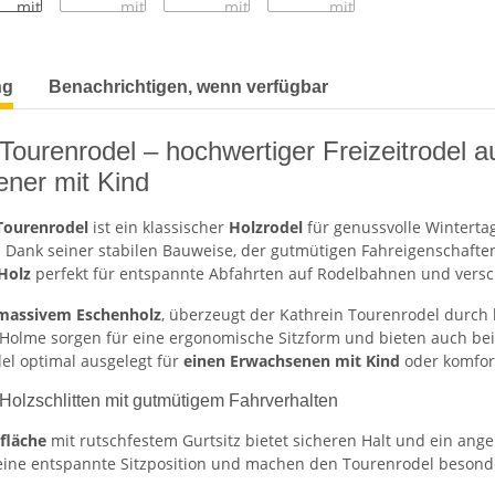
terkarten anzeigen
ng
Benachrichtigen, wenn verfügbar
 Tourenrodel – hochwertiger Freizeitrodel 
ner mit Kind
Tourenrodel
ist ein klassischer
Holzrodel
für genussvolle Wintertag
. Dank seiner stabilen Bauweise, der gutmütigen Fahreigenschafte
 Holz
perfekt für entspannte Abfahrten auf Rodelbahnen und vers
massivem Eschenholz
, überzeugt der Kathrein Tourenrodel durch h
 Holme sorgen für eine ergonomische Sitzform und bieten auch bei
del optimal ausgelegt für
einen Erwachsenen mit Kind
oder komfort
Holzschlitten mit gutmütigem Fahrverhalten
zfläche
mit rutschfestem Gurtsitz bietet sicheren Halt und ein an
eine entspannte Sitzposition und machen den Tourenrodel besonde