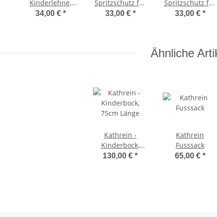
Kinderlehne,
Spritzschutz für
Spritzschutz für
flexibel
Rodel
Rodel Schwarz
34,00 €
*
33,00 €
*
33,00 €
*
Ähnliche Arti
Kathrein -
Kathrein
Kinderbock,
Fusssack
75cm Länge
130,00 €
*
65,00 €
*