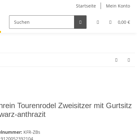
Startseite
Mein Konto
Tourenrodel
Sportrodel
Verleihrodel
0,00 €
Rodel
hrein Tourenrodel Zweisitzer mit Gurtsitz
warz-anthrazit
kelnummer:
KFR-ZBs
9120052392104