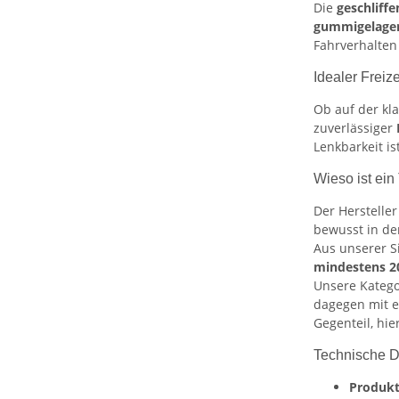
Die
geschliff
gummigelage
Fahrverhalten
Idealer Freiz
Ob auf der kl
zuverlässiger
Lenkbarkeit is
Wieso ist ein
Der Herstelle
bewusst in de
Aus unserer S
mindestens 2
Unsere Katego
dagegen mit e
Gegenteil, hie
Technische D
Produkt