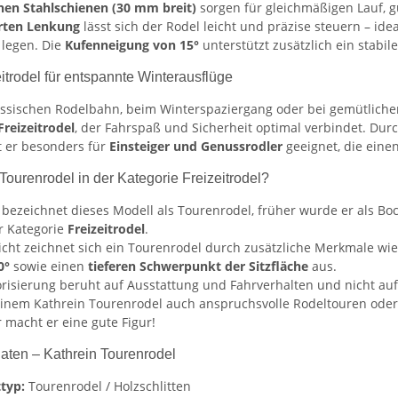
enen Stahlschienen (30 mm breit)
sorgen für gleichmäßigen Lauf, g
rten Lenkung
lässt sich der Rodel leicht und präzise steuern – idea
 legen. Die
Kufenneigung von 15°
unterstützt zusätzlich ein stabile
eitrodel für entspannte Winterausflüge
assischen Rodelbahn, beim Winterspaziergang oder bei gemütlichen 
Freizeitrodel
, der Fahrspaß und Sicherheit optimal verbindet. Dur
t er besonders für
Einsteiger und Genussrodler
geeignet, die eine
 Tourenrodel in der Kategorie Freizeitrodel?
r bezeichnet dieses Modell als Tourenrodel, früher wurde er als B
r Kategorie
Freizeitrodel
.
icht zeichnet sich ein Tourenrodel durch zusätzliche Merkmale wi
0°
sowie einen
tieferen Schwerpunkt der Sitzfläche
aus.
risierung beruht auf Ausstattung und Fahrverhalten und nicht auf 
inem Kathrein Tourenrodel auch anspruchsvolle Rodeltouren oder
r macht er eine gute Figur!
aten – Kathrein Tourenrodel
typ:
Tourenrodel / Holzschlitten