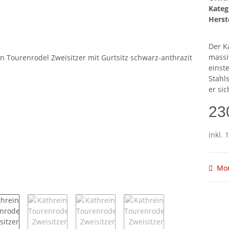
Kateg
Herste
Der K
massi
einst
Stahl
er si
23
inkl.
Mom