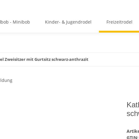
flbob - Minibob
Kinder- & Jugendrodel
Freizeitrodel
l Zweisitzer mit Gurtsitz schwarz-anthrazit
Kat
sch
Arti
GTIN: