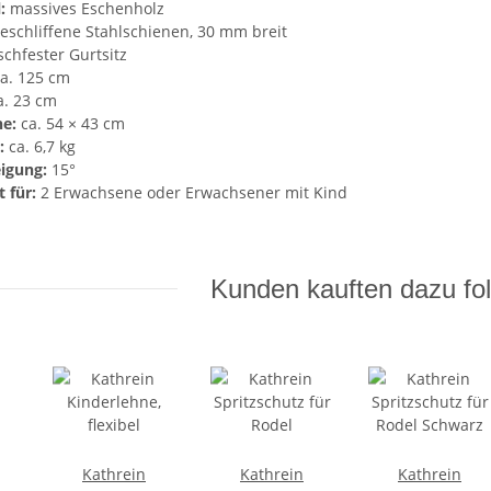
:
massives Eschenholz
eschliffene Stahlschienen, 30 mm breit
schfester Gurtsitz
a. 125 cm
. 23 cm
he:
ca. 54 × 43 cm
:
ca. 6,7 kg
igung:
15°
 für:
2 Erwachsene oder Erwachsener mit Kind
Kunden kauften dazu fol
Kathrein
Kathrein
Kathrein