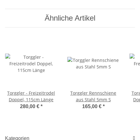
Ähnliche Artikel
Torggler - Freizeitrodel
Torggler Rennschiene
Torg
Doppel, 115cm Länge
aus Stahl 5mm S
Do
280,00 €
*
165,00 €
*
Kategorien